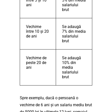
între 5 și 10
5% din media
ani
salariului
brut
Vechime
Se adaugă
între 10 și 20
7% din media
de ani
salariului
brut
Vechime de
Se adaugă
peste 20 de
10% din
ani
media
salariului
brut
Spre exemplu, dacă o persoană o
vechime de 6 ani și un salariu mediu brut
de 5000 lei în ultimele 12 luni, șomajul