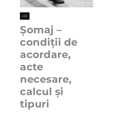
HR
Șomaj –
condiții de
acordare,
acte
necesare,
calcul și
tipuri