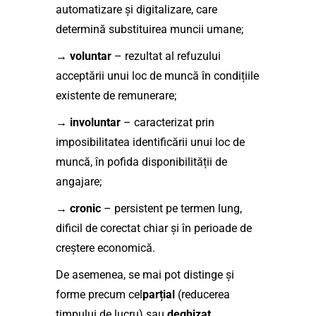
automatizare și digitalizare, care
determină substituirea muncii umane;
→
voluntar
– rezultat al refuzului
acceptării unui loc de muncă în condițiile
existente de remunerare;
→
involuntar
– caracterizat prin
imposibilitatea identificării unui loc de
muncă, în pofida disponibilității de
angajare;
→
cronic
– persistent pe termen lung,
dificil de corectat chiar și în perioade de
creștere economică.
De asemenea, se mai pot distinge și
forme precum cel
parțial
(reducerea
timpului de lucru) sau
deghizat