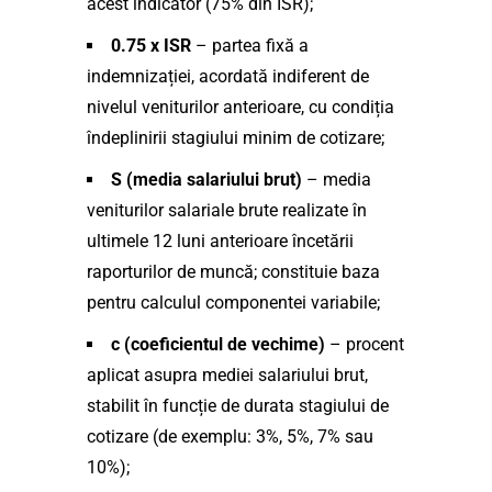
acest indicator (75% din ISR);
0.75 x ISR
– partea fixă a
indemnizației, acordată indiferent de
nivelul veniturilor anterioare, cu condiția
îndeplinirii stagiului minim de cotizare;
S (media salariului brut)
– media
veniturilor salariale brute realizate în
ultimele 12 luni anterioare încetării
raporturilor de muncă; constituie baza
pentru calculul componentei variabile;
c (coeficientul de vechime)
– procent
aplicat asupra mediei salariului brut,
stabilit în funcție de durata stagiului de
cotizare (de exemplu: 3%, 5%, 7% sau
10%);