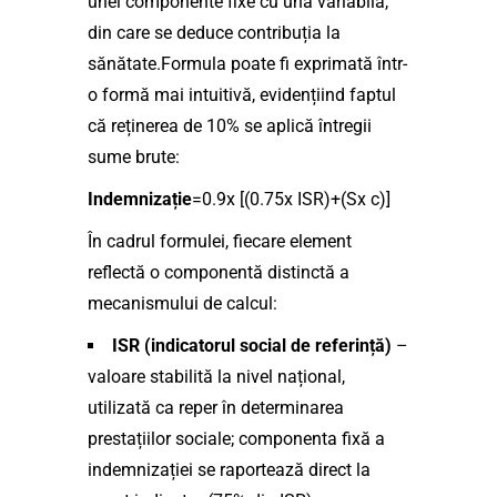
unei componente fixe cu una variabilă,
din care se deduce contribuția la
sănătate.Formula poate fi exprimată într-
o formă mai intuitivă, evidențiind faptul
că reținerea de 10% se aplică întregii
sume brute:
Indemnizație
=0.9x [(0.75x ISR)+(Sx c)]
În cadrul formulei, fiecare element
reflectă o componentă distinctă a
mecanismului de calcul:
ISR (indicatorul social de referință)
–
valoare stabilită la nivel național,
utilizată ca reper în determinarea
prestațiilor sociale; componenta fixă a
indemnizației se raportează direct la