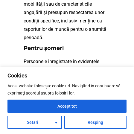
mobilității sau de caracteristicile
angajării și presupun respectarea unor
condiții specifice, inclusiv menținerea
raporturilor de muncă pentru o anumită
perioadă.
Pentru șomeri
Persoanele înregistrate în evidențele
agențiilor teritoriale pot accesa facilități
Cookies
financiare la momentul încadrării în
Acest website foloseşte cookie-uri. Navigând în continuare vă
muncă, inclusiv prime de activare sau
exprimaţi acordul asupra folosirii lor.
alte forme de stimulente. Aceste
mecanisme vizează accelerarea ocupării
Accept tot
și reducerea perioadei de inactivitate,
având în vedere impactul negativ al
Setari
Resping
indemnizației prelungite asupra