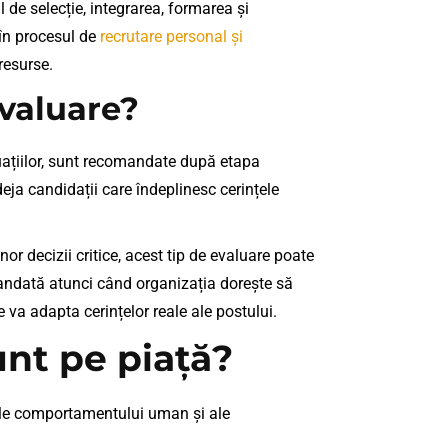
 de selecție, integrarea, formarea și
 în procesul de
recrutare personal și
 resurse.
valuare?
tuațiilor, sunt recomandate după etapa
deja candidații care îndeplinesc cerințele
or decizii critice, acest tip de evaluare poate
omandată atunci când organizația dorește să
 va adapta cerințelor reale ale postului.
unt pe piață?
 ale comportamentului uman și ale