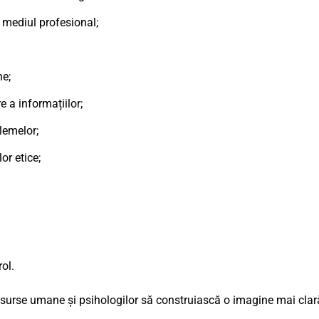
u mediul profesional;
ne;
e a informațiilor;
lemelor;
or etice;
ol.
 resurse umane și psihologilor să construiască o imagine mai cla