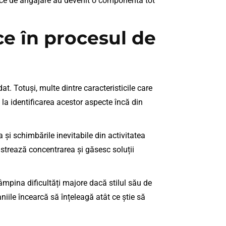
gice de angajare au devenit o componentă tot
ce în procesul de
t. Totuși, multe dintre caracteristicile care
 la identificarea acestor aspecte încă din
 și schimbările inevitabile din activitatea
păstrează concentrarea și găsesc soluții
tâmpina dificultăți majore dacă stilul său de
iile încearcă să înțeleagă atât ce știe să