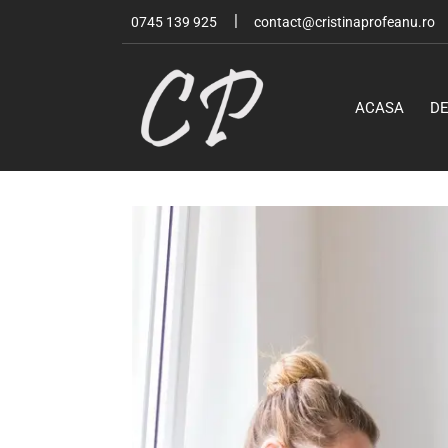
0745 139 925
contact@cristinaprofeanu.ro
ACASA
D