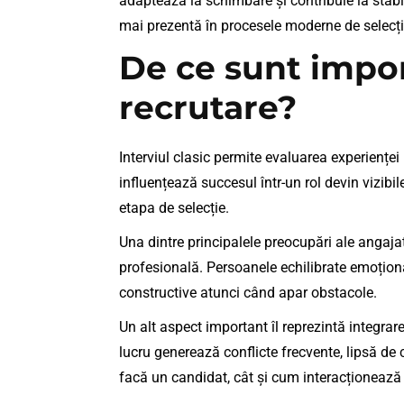
adaptează la schimbare și contribuie la stabi
mai prezentă în procesele moderne de selecți
De ce sunt impor
recrutare?
Interviul clasic permite evaluarea experienței
influențează succesul într-un rol devin vizibi
etapa de selecție.
Una dintre principalele preocupări ale angajat
profesională. Persoanele echilibrate emoțional
constructive atunci când apar obstacole.
Un alt aspect important îl reprezintă integrar
lucru generează conflicte frecvente, lipsă de
facă un candidat, cât și cum interacționează a