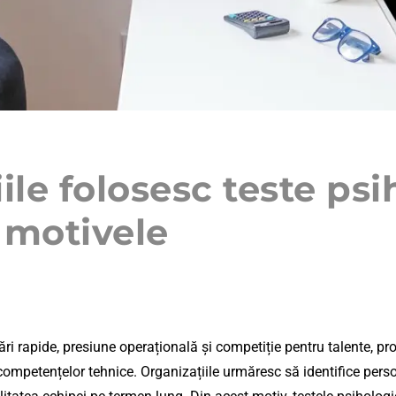
le folosesc teste psi
 motivele
ări rapide, presiune operațională și competiție pentru talente, pr
ompetențelor tehnice. Organizațiile urmăresc să identifice pers