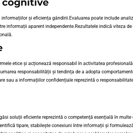
 cognitive
formațiilor și eficiența gândirii.Evaluarea poate include anali
intre informații aparent independente.Rezultatele indică viteza de
onală.
e
rmele etice și acționează responsabil în activitatea profesional
, asumarea responsabilității și tendința de a adopta comportame
are sau a informațiilor confidențiale reprezintă o responsabilitat
 găsi soluții eficiente reprezintă o competență esențială în multe
tifică tipare, stabilește conexiuni între informații și formuleaz