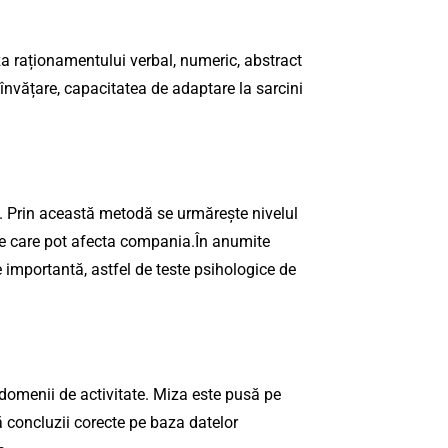
za raționamentului verbal, numeric, abstract
 învățare, capacitatea de adaptare la sarcini
ă. Prin această metodă se urmărește nivelul
nte care pot afecta compania.În anumite
e importantă, astfel de teste psihologice de
 domenii de activitate. Miza este pusă pe
ă concluzii corecte pe baza datelor