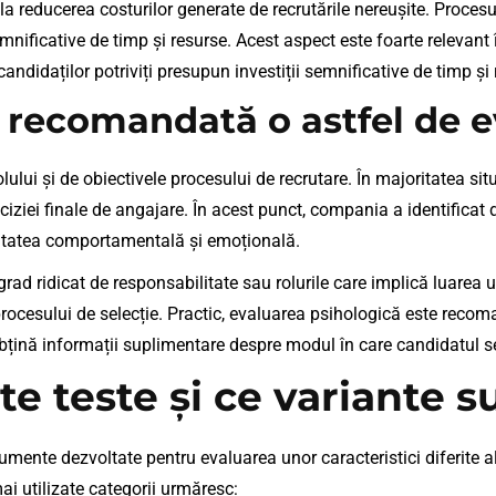
la reducerea costurilor generate de recrutările nereușite. Procesul
mnificative de timp și resurse. Acest aspect este foarte relevant
candidaților potriviți presupun investiții semnificative de timp și
 recomandată o astfel de e
ui și de obiectivele procesului de recrutare. În majoritatea si
eciziei finale de angajare. În acest punct, compania a identificat 
litatea comportamentală și emoțională.
rad ridicat de responsabilitate sau rolurile care implică luarea un
 procesului de selecție. Practic, evaluarea psihologică este rec
 obțină informații suplimentare despre modul în care candidatul se
e teste și ce variante s
umente dezvoltate pentru evaluarea unor caracteristici diferite
ai utilizate categorii urmăresc: