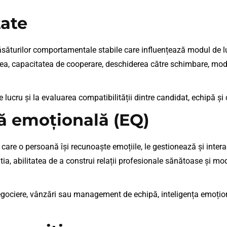
tate
ăsăturilor comportamentale stabile care influențează modul de l
ea, capacitatea de cooperare, deschiderea către schimbare, modul 
de lucru și la evaluarea compatibilității dintre candidat, echipă și
ță emoțională (EQ)
care o persoană își recunoaște emoțiile, le gestionează și interac
, abilitatea de a construi relații profesionale sănătoase și modu
negociere, vânzări sau management de echipă, inteligența emoți