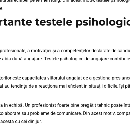
litatea echipei pe termen lung. Din acest motiv, testele psiholo
e.
tante testele psihologi
 profesionale, a motivației și a competențelor declarate de candida
le abia după angajare. Testele psihologice de angajare contribuie
orilor este capacitatea viitorului angajat de a gestiona presiunea
 au tendința de a reacționa mai eficient în situații dificile, își 
ea în echipă. Un profesionist foarte bine pregătit tehnic poate în
 colaborare sau probleme de comunicare. Din acest motiv, compan
cesta cu cei din jur.