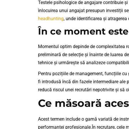
Testele psihologice de angajare contribuie și 
înlocuirea unui angajat presupun investiții se
headhunting
, unde identificarea și atragerea 
În ce moment este
Momentul optim depinde de complexitatea rolul
preliminară de selecție și înainte de luarea d
tehnice și urmărește să analizeze compatibi
Pentru pozițiile de management, funcțiile cu g
fi introdusă încă din fazele intermediare ale
reducă riscul unei recrutări nepotrivite și să
Ce măsoară acest
Acest termen include o gamă variată de instr
performanței profesionale.În recrutare, cele m