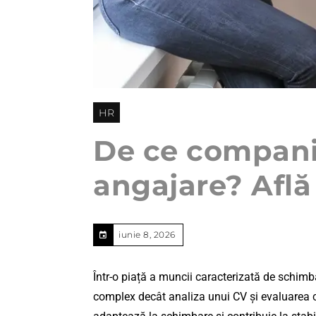
HR
De ce companii
angajare? Află
iunie 8, 2026
Într-o piață a muncii caracterizată de schimb
complex decât analiza unui CV și evaluarea c